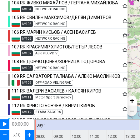
104 RR ЖИВКО МИХАЙЛОВ / ГЕРГАНА МИХАЙЛОВА
№104
NETWORX RACING
105 RR СВИЛЕН МАКСИМОВ/ДЕЛЯН ДИМИТРОВ
№105
NETWORX RACING
106 RR МАРИН КИСЬОВ / АСЕН ВАСИЛЕВ
№106
NETWORX RACING
107 RR КРАСИМИР ХРИСТОВ/ПЕТЪР ЛЕСОВ
№107
ASK PLOVDIV
108 RR ДОНЧО ЦОНЕВ/ЗОРНИЦА ТОДОРОВА
№108
NETWORX RACING
109 RR САЛВАТОРЕ ТАЛИАВА / АЛЕКС МАСЛИНКОВ
№109
OFF-ROAD VELINGRAD
111 RR ВАЛЕРИ ВАСИЛЕВ / КАЛОЯН КИРОВ
№111
Motor Sport Samokov
+
112 RR ХРИСТО БОНЧЕВ / КИРИЛ КИРОВ
−
№112
STARA ZAGORA
202 RR СТАНИСЛАВ ГАЙДАРОВ / РУМЕН ТАКОВ
08:00:00
Day 1
№202
ZVERINO 4X4 EXTREME
203 RR СИМЕОН ЦИНЦОВ/МИРОСЛАВ ТЕМЕЛКОВ
x
10
08:00
09:00
10:00
11:00
12:00
13:00