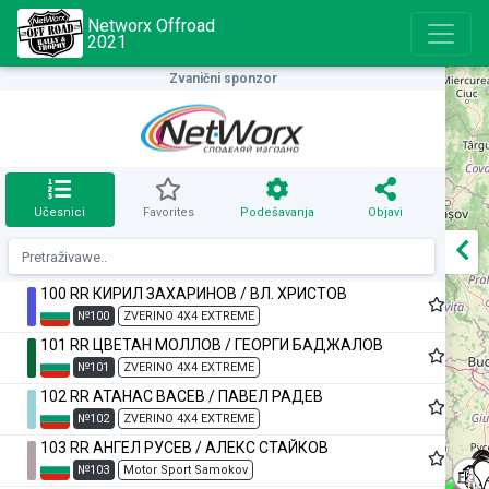
Networx Offroad
2021
Zvanični sponzor
Učesnici
Favorites
Podešavanja
Objavi
100 RR КИРИЛ ЗАХАРИНОВ / ВЛ. ХРИСТОВ
№100
ZVERINO 4X4 EXTREME
101 RR ЦВЕТАН МОЛЛОВ / ГЕОРГИ БАДЖАЛОВ
№101
ZVERINO 4X4 EXTREME
102 RR АТАНАС ВАСЕВ / ПАВЕЛ РАДЕВ
№102
ZVERINO 4X4 EXTREME
103 RR АНГЕЛ РУСЕВ / АЛЕКС СТАЙКОВ
№103
Motor Sport Samokov