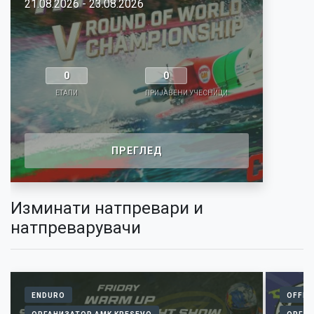
21.08.2026 - 23.08.2026
0
0
ЕТАПИ
ПРИЈАВЕНИ УЧЕСНИЦИ
ПРЕГЛЕД
Изминати натпревари и
натпреварувачи
ENDURO
OFFR