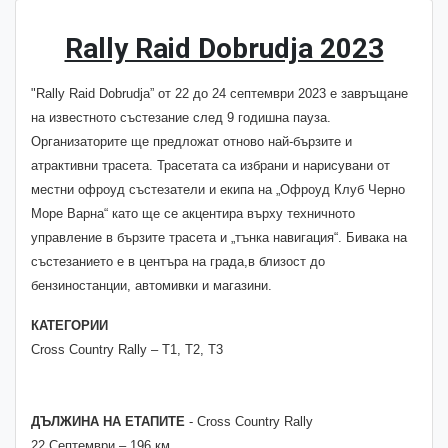
Rally Raid Dobrudja 2023
"Rally Raid Dobrudja” от 22 до 24 септември 2023 е завръщане
на известното състезание след 9 годишна пауза.
Организаторите ще предложат отново най-бързите и
атрактивни трасета. Трасетата са избрани и нарисувани от
местни офроуд състезатели и екипа на „Офроуд Клуб Черно
Море Варна“ като ще се акцентира върху техничното
управление в бързите трасета и „тънка навигация“. Бивака на
състезанието е в центъра на града,в близост до
бензиностанции, автомивки и магазини.
КАТЕГОРИИ
Cross Country Rally – Т1, Т2, Т3
ДЪЛЖИНА НА ЕТАПИТЕ
- Cross Country Rally
22 Септември – 196 км.