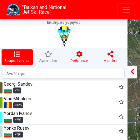
"Balkan and National
Jet Ski Race"
Επίσημος χορηγός
Συμμετέχοντες
Αγαπημένα
Ρυθμίσεις
Μερίδιο
Georgi Sandev
№4
Vlad Mihalcea
№25
Yordan Ivanov
№91
Yonko Rusev
№94