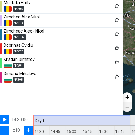
Mustafa Hafiz
№203
Zimchea Alex Nikol
№213
Zimcheac Alex - Nikol
№213Z
Dobrinas Ovidiu
№222
Kristian Dimitrov
№304
Dimana Mihaleva
№308
+
−
14:30:00
Day 1
x
10
14:30
14:45
15:00
15:15
15:30
15:45
1