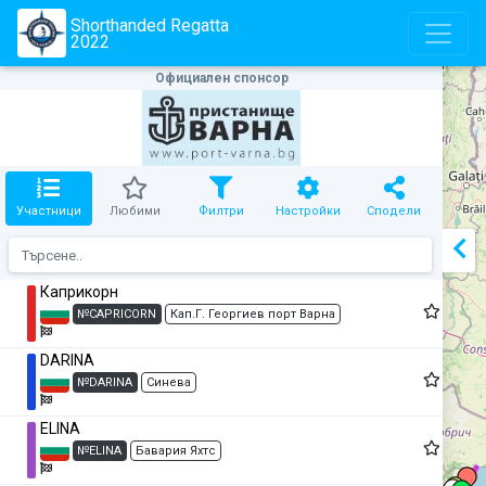
Shorthanded Rеgatta
2022
Официален спонсор
Участници
Любими
Филтри
Настройки
Сподели
Каприкорн
№CAPRICORN
Кап.Г. Георгиев порт Варна
DARINA
№DARINA
Синева
ELINA
№ELINA
Бавария Яхтс