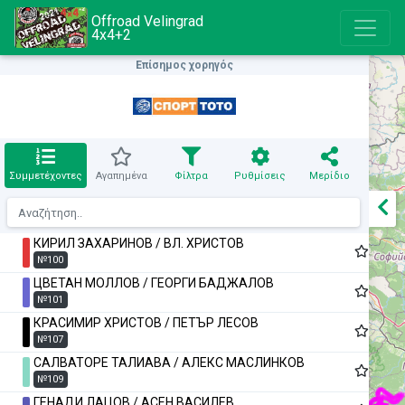
Offroad Velingrad
4x4+2
Επίσημος χορηγός
Συμμετέχοντες
Αγαπημένα
Φίλτρα
Ρυθμίσεις
Μερίδιο
КИРИЛ ЗАХАРИНОВ / ВЛ. ХРИСТОВ
№100
ЦВЕТАН МОЛЛОВ / ГЕОРГИ БАДЖАЛОВ
№101
КРАСИМИР ХРИСТОВ / ПЕТЪР ЛЕСОВ
№107
САЛВАТОРЕ ТАЛИАВА / АЛЕКС МАСЛИНКОВ
№109
ГЕНАДИ ЛАЦОВ / АСЕН ВАСИЛЕВ