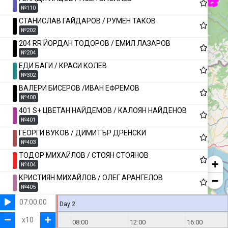
№110
СТАНИСЛАВ ГАЙДАРОВ / РУМЕН ТАКОВ
№202
204 RR ЙОРДАН ТОДОРОВ / ЕМИЛ ЛАЗАРОВ
№204
ЕДИ БАГИ / КРАСИ КОЛЕВ
№302
ВАЛЕРИ БИСЕРОВ /ИВАН ЕФРЕМОВ
№400
401 S+ ЦВЕТАН НАЙДЕМОВ / КАЛОЯН НАЙДЕНОВ
№401
ГЕОРГИ ВУКОВ / ДИМИТЪР ДРЕНСКИ
№403
ТОДОР МИХАЙЛОВ / СТОЯН СТОЯНОВ
+
№404
КРИСТИЯН МИХАЙЛОВ / ОЛЕГ АРАНГЕЛОВ
−
№405
ДЕЯН СОТЕВ / ДИНКО ТОДОРОВ
07:00:00
Day 2
№406
x
10
04:00
ЕРКАН ЮМЕР / ТАНЕР ТАПАДЖЪ
08:00
12:00
16:00