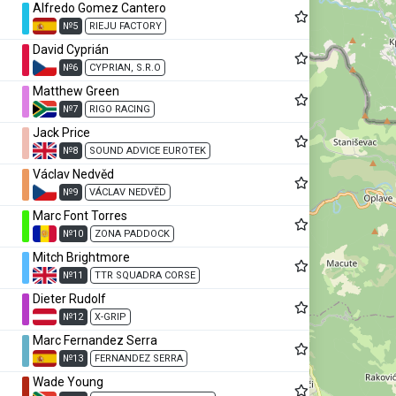
Alfredo Gomez Cantero
№5
RIEJU FACTORY
David Cyprián
№6
CYPRIAN, S.R.O
Matthew Green
№7
RIGO RACING
Jack Price
№8
SOUND ADVICE EUROTEK
Václav Nedvěd
№9
VÁCLAV NEDVĚD
Marc Font Torres
№10
ZONA PADDOCK
Mitch Brightmore
№11
TTR SQUADRA CORSE
Dieter Rudolf
№12
X-GRIP
Marc Fernandez Serra
№13
FERNANDEZ SERRA
Wade Young