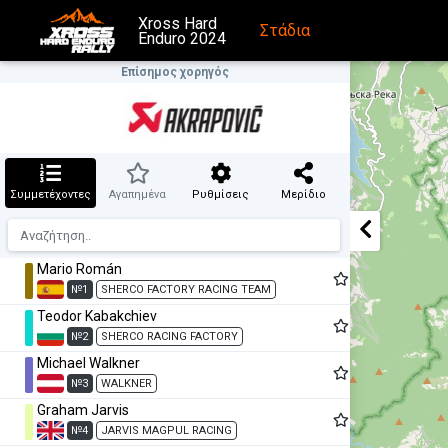
Xross Hard
Στάδια
Enduro 2024
Επίσημος χορηγός
Συμμετέχοντες
Αγαπημένα
Ρυθμίσεις
Μερίδιο
Mario Román
№1
SHERCO FACTORY RACING TEAM
Teodor Kabakchiev
№2
SHERCO RACING FACTORY
Michael Walkner
№3
WALKNER
Graham Jarvis
№4
JARVIS MAGPUL RACING