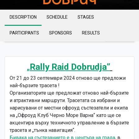
DESCRIPTION
SCHEDULE
STAGES
PARTICIPANTS
SPONSORS
RESULTS
„
Rally Raid Dobrudja”
От 21 до 23 септември 2024 отново ще предложи
най-бързите трасета !
Организаторите ще предложат отново най-бързите
и атрактивни маршрути. Трасетата са избрани и
нарисувани от местни офроуд състезатели и екипа
на „Офроуд Клуб Черно Море Варна“ като ще се
акцентира върху техничното управление в бързите
трасета и „тънка навигация“.
Бивака на състезанието е в центъра на града
, в