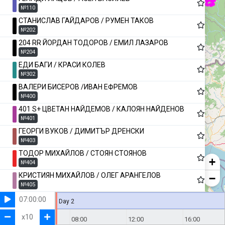
№110
СТАНИСЛАВ ГАЙДАРОВ / РУМЕН ТАКОВ
№202
204 RR ЙОРДАН ТОДОРОВ / ЕМИЛ ЛАЗАРОВ
№204
ЕДИ БАГИ / КРАСИ КОЛЕВ
№302
ВАЛЕРИ БИСЕРОВ /ИВАН ЕФРЕМОВ
№400
401 S+ ЦВЕТАН НАЙДЕМОВ / КАЛОЯН НАЙДЕНОВ
№401
ГЕОРГИ ВУКОВ / ДИМИТЪР ДРЕНСКИ
№403
ТОДОР МИХАЙЛОВ / СТОЯН СТОЯНОВ
+
№404
КРИСТИЯН МИХАЙЛОВ / ОЛЕГ АРАНГЕЛОВ
−
№405
ДЕЯН СОТЕВ / ДИНКО ТОДОРОВ
07:00:00
Day 2
№406
x
10
04:00
ЕРКАН ЮМЕР / ТАНЕР ТАПАДЖЪ
08:00
12:00
16:00