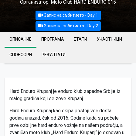
Организатор: Moto Club HARD ENDURO 015
Запис на събитието - Day 1
Запис на събитието - Day 2
ОПИСАНИЕ
ПРОГРАМА
ЕТАПИ
УЧАСТНИЦИ
СПОНСОРИ
РЕЗУЛТАТИ
Hard Enduro Krupanj je enduro klub zapadne Srbije iz
malog gradića koji se zove Krupanj.
Hard Enduro Krupnaj kao ekipa postoji već dosta
godina unazad, čak od 2016. Godine kada su počele
prve ozbiljne hard enduro vožnje na našem području, a
zvaničan moto klub „Hard Enduro Krupanj“ je osnovan u