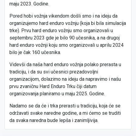
maju 2023. Godine.
Pored hobi vožnja vikendom došli smo i na ideju da
organizujemo hard enduro vožnju (koja bi bila simulacija
trke). Prvu hard enduro vožnju smo organizovali u
septembru 2023 gde je bilo 90 učesnika, a na drugoj
hard enduro vožnji koju smo organizovali u aprilu 2024
bilo je čak 160 učesnika.
Videvši da naša hard enduro vožnja polako prerasta u
tradiciju, i da su svi učesnici prezadovoljni
organizacijom, dolazimo na ideju da napravimo i našu
prvu zvaničnu Hard Enduro Trku čiji datum
organizovanja planiramo u maju 2025. Godine.
Nadamo se da će i trka prerasti u tradiciju, koja će se
održavati svake naredne godine, a mi ćemo se truditi
da svaka naredna bude lepša i zanimljivija.