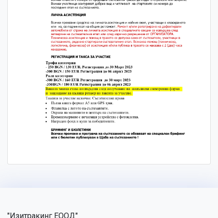
"Изитракинг ЕООД"