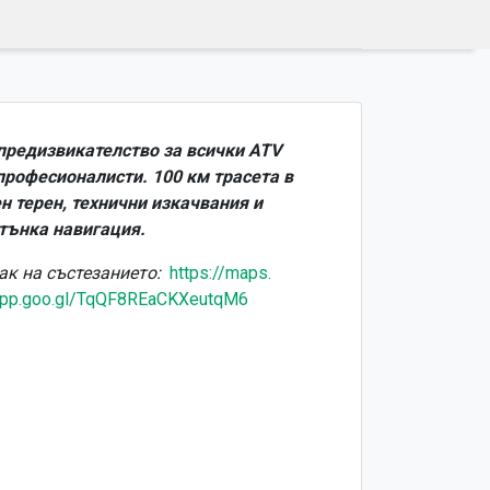
предизвикателство за всички ATV
професионалисти. 100 км трасета в
н терен, технични изкачвания и
 тънка навигация.
ак на състезанието:
https://maps.
pp.goo.gl/TqQF8REaCKXeutqM6