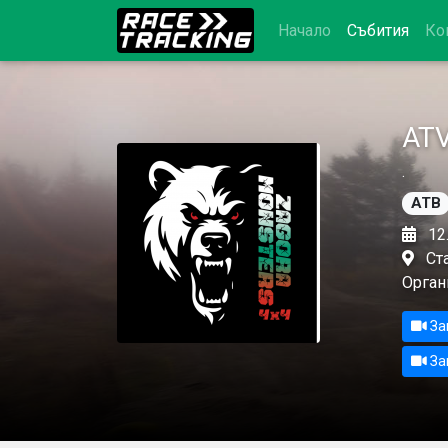
Начало
Събития
Ко
AT
.
АТВ
12.
Ста
Орган
Зап
Зап